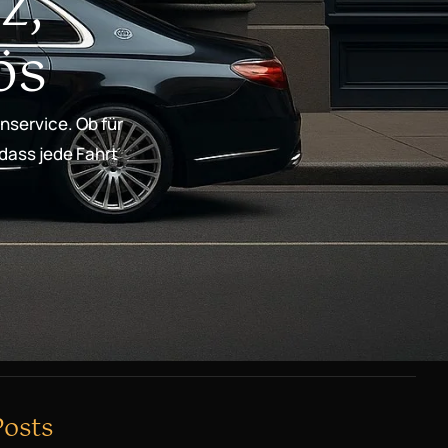
z,
ös
nservice. Ob für
 dass jede Fahrt
Posts