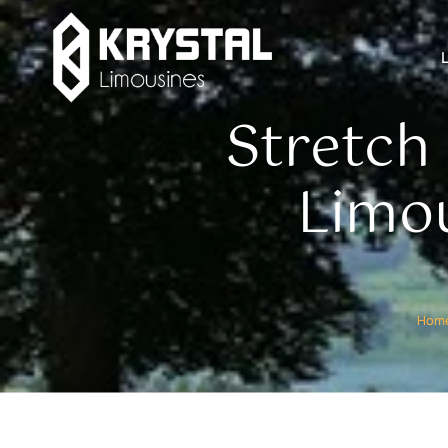
Stretch 
Limou
Hom