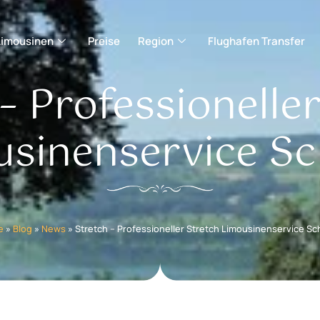
Limousinen
Preise
Region
Flughafen Transfer
– Professionelle
sinenservice S
e
»
Blog
»
News
»
Stretch – Professioneller Stretch Limousinenservice Sc