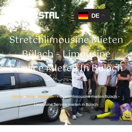
DE
Stretchlimousine Mieten
Bülach – Limousine
Service Mieten In Bülach
Home
»
Blog
»
Regionen
»
Stretchlimousine mieten Bülach –
Limousine Service mieten in Bülach