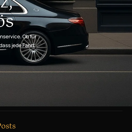
z,
ös
nservice. Ob für
 dass jede Fahrt
Posts