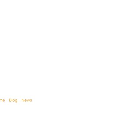
Limousinen
Preise
Region
Flughafen Transfer
 Mieten – Humm
Limousinen
me
»
Blog
»
News
»
SUV Limousine mieten – Hummer SUV Stretch Limous