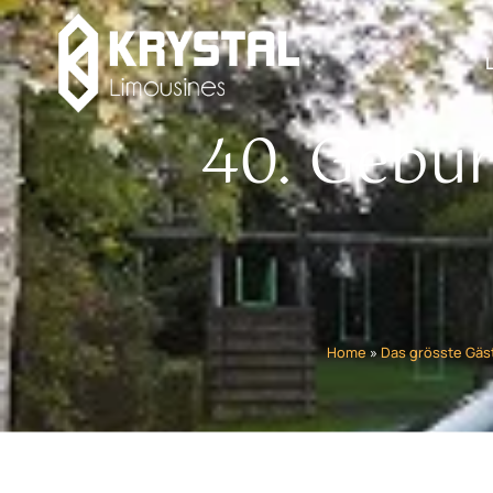
40. Gebur
Home
»
Das grösste Gäs