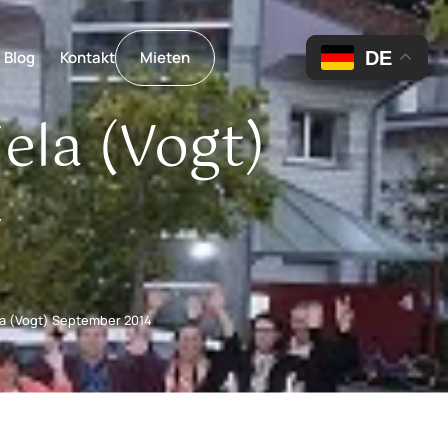
DE
Blog
Kontakt
Mieten
ela (Vogt)
4
la (Vogt) September 2014