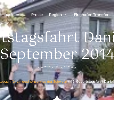
Limousinen
Preise
Region
Flughafen Transfer
tstagsfahrt Dani
September 201
tebuch für Limousinenservice der Schweiz!
»
40. Geburtstagsfahrt Danie