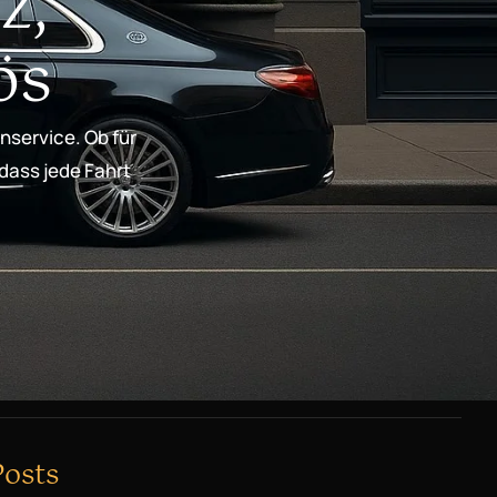
z,
ös
nservice. Ob für
 dass jede Fahrt
Posts