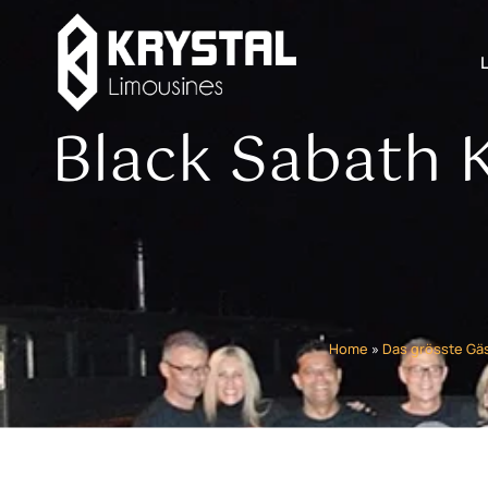
Black Sabath K
Home
»
Das grösste Gä