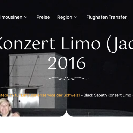
Limousinen
Preise
Region
Flughafen Transfer
onzert Limo (Jac
2016
stebuch für Limousinenservice der Schweiz!
»
Black Sabath Konzert Limo 