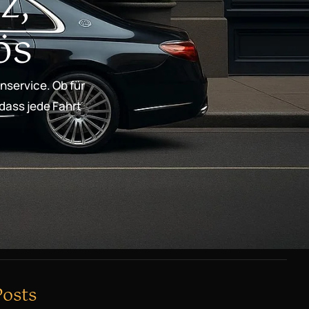
z,
ös
nservice. Ob für
 dass jede Fahrt
Posts