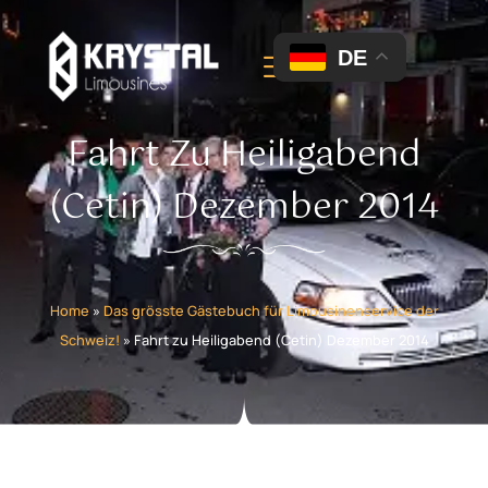
DE
Fahrt Zu Heiligabend
(Cetin) Dezember 2014
Home
»
Das grösste Gästebuch für Limousinenservice der
Schweiz!
»
Fahrt zu Heiligabend (Cetin) Dezember 2014