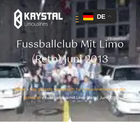
DE
Fussballclub Mit Limo
(Reto) Juni 2013
Home
»
Das grösste Gästebuch für Limousinenservice der
Schweiz!
»
Fussballclub mit Limo (Reto) Juni 2013