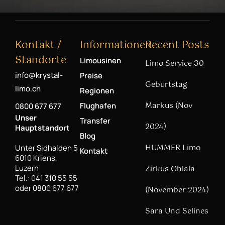
Kontakt /
Informationen
Recent Posts
Standorte
Limousinen
Limo Service 30
info@krystal-
Preise
Geburtstag
limo.ch
Regionen
Markus (Nov
Flughafen
0800 677 677
Unser
Transfer
2024)
Hauptstandort
Blog
HUMMER Limo
Unter Sidhalden 5
Kontakt
6010 Kriens,
Luzern
Zirkus Ohlala
Tel.: 041 310 55 55
oder 0800 677 677
(November 2024)
Sara Und Selines