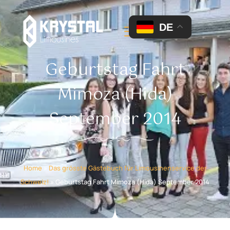
DE
Geburtstag Fahrt
Mimoza (Hida)
September 2014
Home
»
Das grösste Gästebuch für Limousinenservice der
Schweiz!
»
Geburtstag Fahrt Mimoza (Hida) September 2014