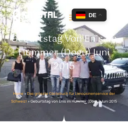
DE
Geburtstag Von Enis Im
Hummer (Dogu) Juni
2015
Home
»
Das grösste Gästebuch für Limousinenservice der
Schweiz!
»
Geburtstag von Enis im Hummer (Dogu) Juni 2015