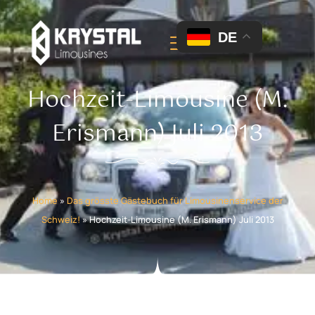
DE
Hochzeit-Limousine (M.
Erismann) Juli 2013
Home
»
Das grösste Gästebuch für Limousinenservice der
Schweiz!
»
Hochzeit-Limousine (M. Erismann) Juli 2013