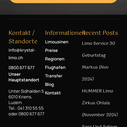
Kontakt /
Informationen
Recent Posts
Standorte
Limousinen
Limo Service 30
info@krystal-
Preise
Geburtstag
limo.ch
Regionen
Markus (Nov
Flughafen
0800 677 677
Unser
Transfer
2024)
Hauptstandort
Blog
HUMMER Limo
Unter Sidhalden 5
Kontakt
6010 Kriens,
Luzern
Zirkus Ohlala
Tel.: 041 310 55 55
oder 0800 677 677
(November 2024)
Sara Und Selines