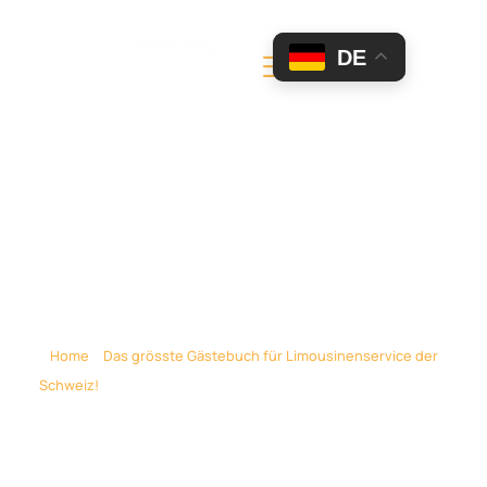
DE
Hochzeitsfahrt Mit
Chrysler Limo (Michael)
August 14
Home
»
Das grösste Gästebuch für Limousinenservice der
Schweiz!
»
Hochzeitsfahrt mit Chrysler Limo (Michael) August
14