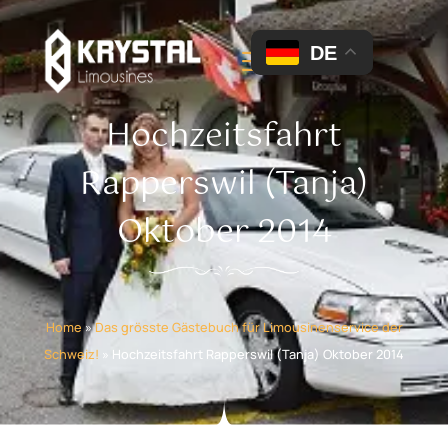
DE
Hochzeitsfahrt
Rapperswil (Tanja)
Oktober 2014
Home
»
Das grösste Gästebuch für Limousinenservice der
Schweiz!
»
Hochzeitsfahrt Rapperswil (Tanja) Oktober 2014