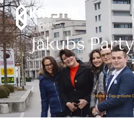
Jakubs Part
Home
»
Das grösste 