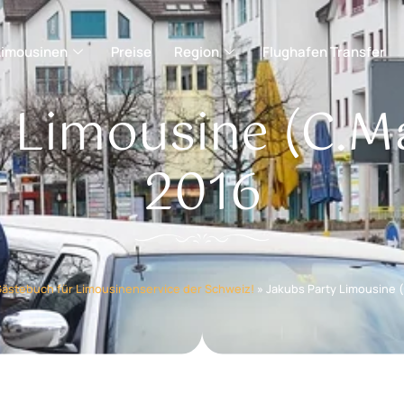
Limousinen
Preise
Region
Flughafen Transfer
y Limousine (C.M
2016
Gästebuch für Limousinenservice der Schweiz!
»
Jakubs Party Limousine 