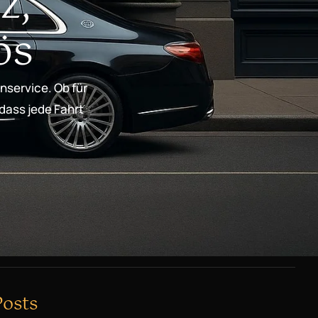
z,
ös
nservice. Ob für
 dass jede Fahrt
Posts