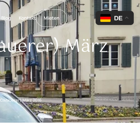
DE
Blog
Kontakt
Mieten
auerer) März
(C.Mauerer) März 2016