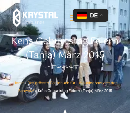
DE
Kens Geburtstag Feiern
(Tanja) März 2015
Home
»
Das grösste Gästebuch für Limousinenservice der
Schweiz!
»
Kens Geburtstag Feiern (Tanja) März 2015