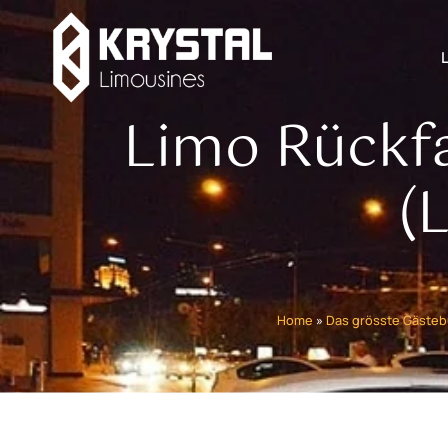
Limo Rückf
(
Home
»
Das grösste Gästeb