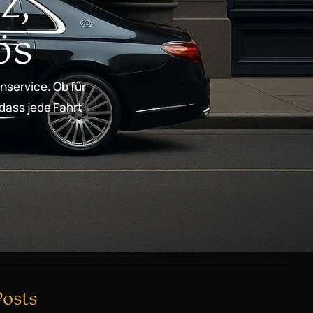
z,
ös
nservice. Ob für
 dass jede Fahrt
Posts