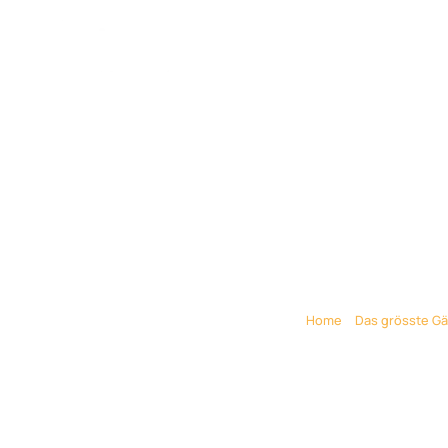
Limo Zum Gebu
Home
»
Das grösste Gä