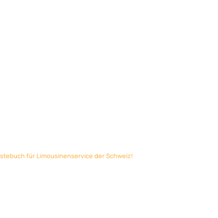
Limousinen
Preise
Region
Flughafen Transfer
rtstag Mihaela 
2013
stebuch für Limousinenservice der Schweiz!
»
Limo zum Geburtstag Mihae