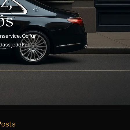
z,
ös
nservice. Ob für
 dass jede Fahrt
Posts