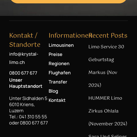
Kontakt /
Informationen
Recent Posts
Standorte
Limousinen
Limo Service 30
info@krystal-
Preise
Geburtstag
limo.ch
Regionen
Markus (Nov
Flughafen
0800 677 677
Unser
Transfer
2024)
Hauptstandort
Blog
HUMMER Limo
Unter Sidhalden 5
Kontakt
6010 Kriens,
Luzern
Zirkus Ohlala
Tel.: 041 310 55 55
oder 0800 677 677
(November 2024)
Sara Und Selines