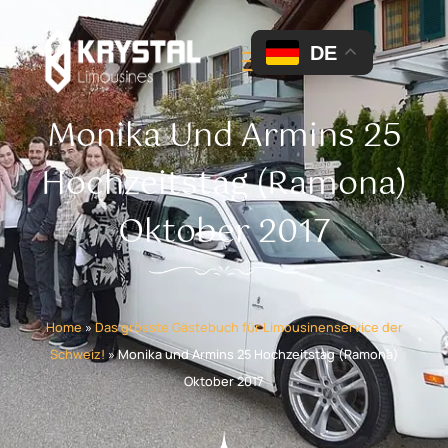
DE
Monika Und Armins 25
Hochzeitstag (Ramona)
Oktober 2017
Home
»
Das grösste Gästebuch für Limousinenservice der
Schweiz!
»
Monika und Armins 25 Hochzeitstag (Ramona)
Oktober 2017