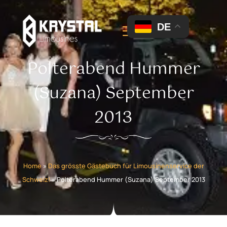
DE
Polterabend Hummer
(Suzana) September
2013
Home
»
Das grösste Gästebuch für Limousinenservice der
Schweiz!
»
Polterabend Hummer (Suzana) September 2013