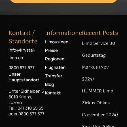
Kontakt /
Informationen
Recent Posts
Standorte
Limousinen
Limo Service 30
info@krystal-
Preise
Geburtstag
limo.ch
Regionen
Markus (Nov
Flughafen
0800 677 677
Unser
Transfer
2024)
Hauptstandort
Blog
HUMMER Limo
Unter Sidhalden 5
Kontakt
6010 Kriens,
Luzern
Zirkus Ohlala
Tel.: 041 310 55 55
oder 0800 677 677
(November 2024)
Sara Und Selines