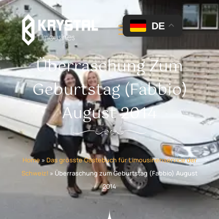
DE
Überraschung Zum
Geburtstag (Fabbio)
August 2014
Home
»
Das grösste Gästebuch für Limousinenservice der
Schweiz!
»
Überraschung zum Geburtstag (Fabbio) August
2014