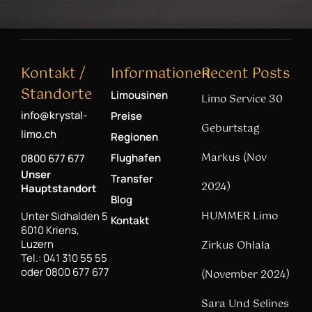
Kontakt /
Informationen
Recent Posts
Standorte
Limousinen
Limo Service 30
info@krystal-
Preise
Geburtstag
limo.ch
Regionen
Markus (Nov
Flughafen
0800 677 677
Unser
Transfer
2024)
Hauptstandort
Blog
HUMMER Limo
Unter Sidhalden 5
Kontakt
6010 Kriens,
Luzern
Zirkus Ohlala
Tel.: 041 310 55 55
oder 0800 677 677
(November 2024)
Sara Und Selines