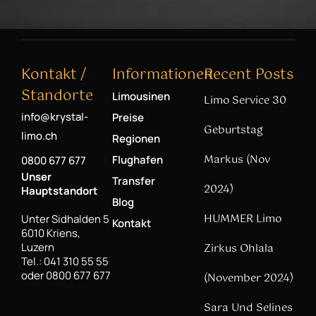
Kontakt /
Informationen
Recent Posts
Standorte
Limousinen
Limo Service 30
info@krystal-
Preise
Geburtstag
limo.ch
Regionen
Markus (Nov
Flughafen
0800 677 677
Unser
Transfer
2024)
Hauptstandort
Blog
HUMMER Limo
Unter Sidhalden 5
Kontakt
6010 Kriens,
Luzern
Zirkus Ohlala
Tel.: 041 310 55 55
oder 0800 677 677
(November 2024)
Sara Und Selines