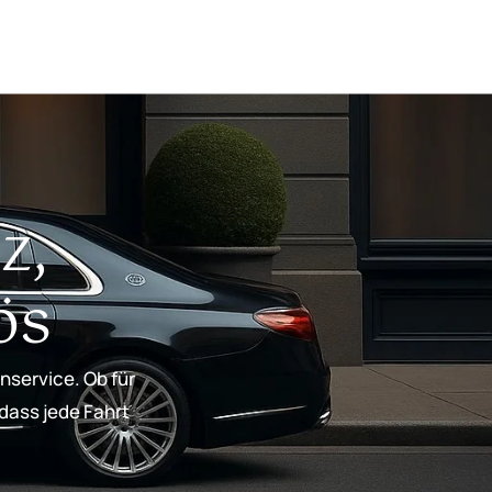
z,
ös
nservice. Ob für
 dass jede Fahrt