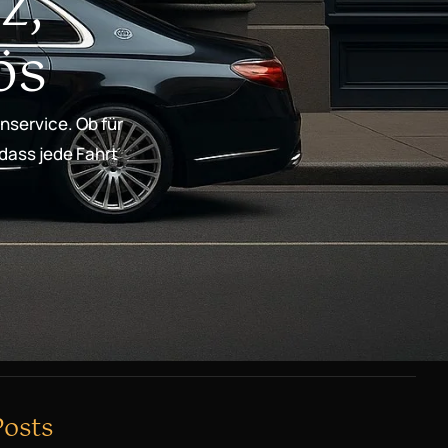
z,
ös
nservice. Ob für
 dass jede Fahrt
Posts