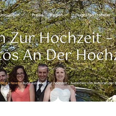
Limousinen
Preise
Region
Flughafen Transfer
n Zur Hochzeit –
tos An Der Hochz
»
Blog
»
News
»
Auto ausleihen zur hochzeit – Ausleihen von Autos an der 