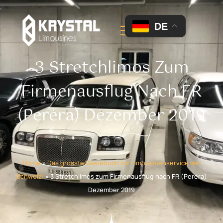
DE
3 Stretchlimos Zum
Firmenausflug Nach FR
(Perera) Dezember 2019
Home
»
Das grösste Gästebuch für Limousinenservice der
Schweiz!
»
3 Stretchlimos zum Firmenausflug nach FR (Perera)
Dezember 2019