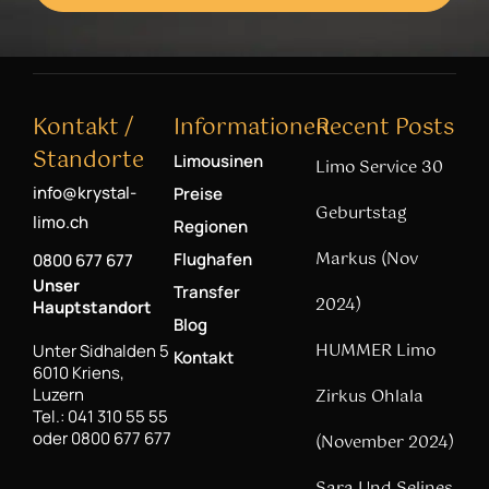
Kontakt /
Informationen
Recent Posts
Standorte
Limousinen
Limo Service 30
info@krystal-
Preise
Geburtstag
limo.ch
Regionen
Markus (Nov
Flughafen
0800 677 677
Unser
Transfer
2024)
Hauptstandort
Blog
HUMMER Limo
Unter Sidhalden 5
Kontakt
6010 Kriens,
Luzern
Zirkus Ohlala
Tel.: 041 310 55 55
oder 0800 677 677
(November 2024)
Sara Und Selines