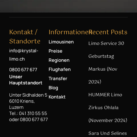
Kontakt /
Informationen
Recent Posts
Standorte
Limousinen
Limo Service 30
info@krystal-
Preise
Geburtstag
limo.ch
Regionen
Markus (Nov
Flughafen
0800 677 677
Unser
Transfer
2024)
Hauptstandort
Blog
HUMMER Limo
Unter Sidhalden 5
Kontakt
6010 Kriens,
Luzern
Zirkus Ohlala
Tel.: 041 310 55 55
oder 0800 677 677
(November 2024)
Sara Und Selines