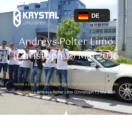
DE
Andreys Polter Limo
(Christoph T.) Mai 2016
Home
»
Das grösste Gästebuch für Limousinenservice der
Schweiz!
»
Andreys Polter Limo (Christoph T.) Mai 2016