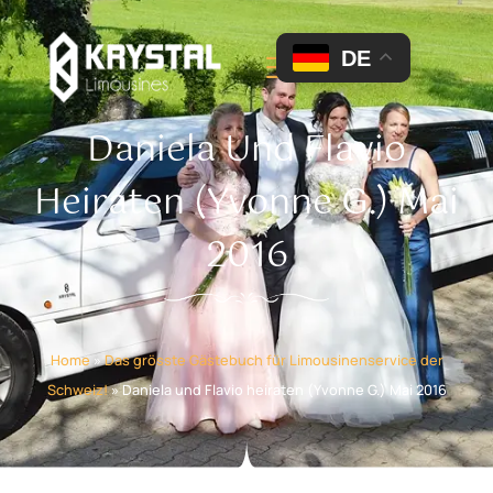
DE
Daniela Und Flavio
Heiraten (Yvonne G.) Mai
2016
Home
»
Das grösste Gästebuch für Limousinenservice der
Schweiz!
»
Daniela und Flavio heiraten (Yvonne G.) Mai 2016