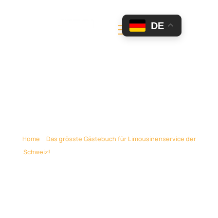
DE
Mein Geburtstag Sarina
(S Frank) Febraur 2013
Home
»
Das grösste Gästebuch für Limousinenservice der
Schweiz!
»
Mein Geburtstag Sarina (S Frank) Febraur 2013