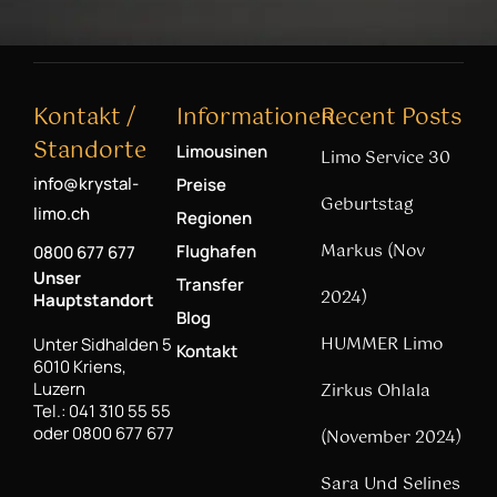
Kontakt /
Informationen
Recent Posts
Standorte
Limousinen
Limo Service 30
info@krystal-
Preise
Geburtstag
limo.ch
Regionen
Markus (Nov
Flughafen
0800 677 677
Unser
Transfer
2024)
Hauptstandort
Blog
HUMMER Limo
Unter Sidhalden 5
Kontakt
6010 Kriens,
Luzern
Zirkus Ohlala
Tel.: 041 310 55 55
oder 0800 677 677
(November 2024)
Sara Und Selines